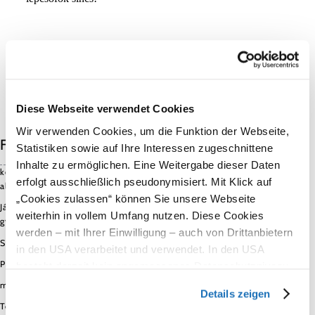
Diese Webseite verwendet Cookies
Wir verwenden Cookies, um die Funktion der Webseite,
Felszereltség
Statistiken sowie auf Ihre Interessen zugeschnittene
Inhalte zu ermöglichen. Eine Weitergabe dieser Daten
kerekesszékeseknek
erfolgt ausschließlich pseudonymisiert. Mit Klick auf
alkalmas
„Cookies zulassen“ können Sie unsere Webseite
Játszósarok
weiterhin in vollem Umfang nutzen. Diese Cookies
gyermekeknek
werden – mit Ihrer Einwilligung – auch von Drittanbietern
Szabadtéri játszótér
in den USA verarbeitet und verwendet. In den USA
Parkoló
besteht derzeit kein angemessenes Datenschutzniveau,
und es ist nicht ausgeschlossen, dass staatliche
meleg ételek
Details zeigen
Sicherheitsbehörden entsprechende Anordnungen
Terasz / vendégek