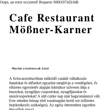
Oops, an error occurred! Request: 690f10742b3d8
Cafe Restaurant
Mößner-Karner
Mentés a kedvencek közé
A Schwarzenbachban működő családi vállalkozás
fiatalokat és időseket egyaránt meghívja a vendégeket, és
előzetes egyeztetés alapján bármikor szívesen látja a
buszokat, nyugdíjas csoportokat, nyugdíjasokat és
utazócsoportokat! A sült csirke nap már hagyománnyá vált.
Erre minden hónap első vasárnapján kerül sor (előzetes
bejelentkezés szükséges). Az egész étteremben egyetlen
lépcsőfok sincs!