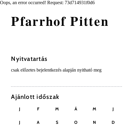
Oops, an error occurred! Request: 73d714931f0d6
Pfarrhof Pitten
Nyitvatartás
csak előzetes bejelentkezés alapján nyitható meg
Ajánlott időszak
J
F
M
Á
M
J
J
A
S
O
N
D