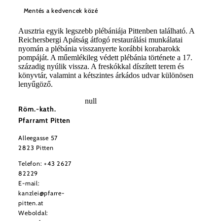
Mentés a kedvencek közé
Ausztria egyik legszebb plébániája Pittenben található. A
Reichersbergi Apátság átfogó restaurálási munkálatai
nyomán a plébánia visszanyerte korábbi korabarokk
pompáját. A műemlékileg védett plébánia története a 17.
századig nyúlik vissza. A freskókkal díszített terem és
könyvtár, valamint a kétszintes árkádos udvar különösen
lenyűgöző.
null
Röm.-kath.
Pfarramt Pitten
Alleegasse 57
2823 Pitten
Telefon:
+43 2627
82229
E-mail:
kanzlei@pfarre-
pitten.at
Weboldal: