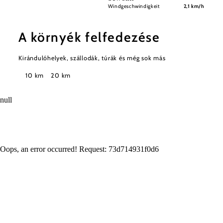
Windgeschwindigkeit
2,1 km/h
A környék felfedezése
Kirándulóhelyek, szállodák, túrák és még sok más
Keresési
10 km
20 km
sugár
null
Oops, an error occurred! Request: 73d714931f0d6