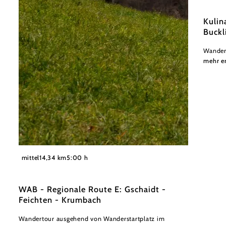
Kulin
Buckl
Wander
mehr e
©
© Schloss Krumbach
mittel
14,34 km
5:00 h
WAB - Regionale Route E: Gschaidt -
Feichten - Krumbach
Wandertour ausgehend von Wanderstartplatz im