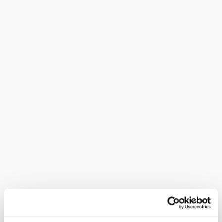
yes
Parking:
Bad Erlach station can be reached by
Arrival (public):
regional train in the direction of Aspang from Wr. Neustadt
main station. 10 minutes walk to the starting point. More
information at www.öbb.at or www.vor.at.
Routes:
-Stage 2 WAB Bad Erlach-Thernberg
-Marterlweg - Bad Erlach (BE 1) -Kulturwanderweg Bad
Erlach (short route) (BE 2)
-Cultural hiking trail Bad Erlach (BE3)
-Regional Route A (WAB) Katzelsdorf-Lanzenkirchen-
Bad Erlach
Refreshment stops:
-Therme Linsberg Asia